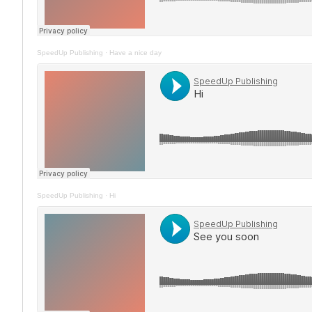
SpeedUp Publishing
·
Have a nice day
SpeedUp Publishing
·
Hi