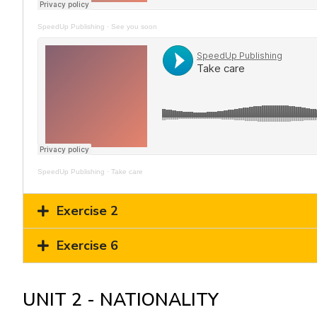
SpeedUp Publishing
·
See you soon
SpeedUp Publishing
·
Take care
Exercise 2
Exercise 6
UNIT 2 - NATIONALITY