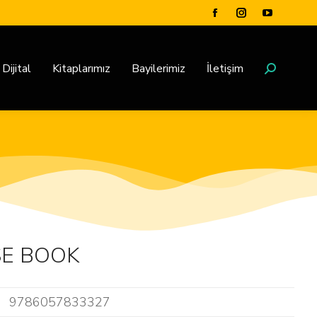
Dijital
Kitaplarımız
Bayilerimiz
İletişim
SE BOOK
9786057833327