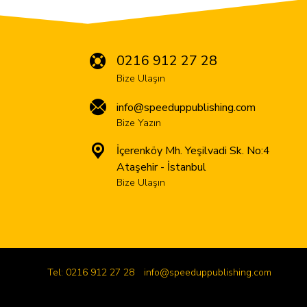
0216 912 27 28
Bize Ulaşın
info@speeduppublishing.com
Bize Yazın
İçerenköy Mh. Yeşilvadi Sk. No:4
Ataşehir - İstanbul
Bize Ulaşın
Tel: 0216 912 27 28
info@speeduppublishing.com