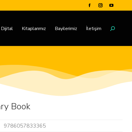
Dijital
Kitaplarımız
Bayilerimiz
İletişim
ary Book
9786057833365