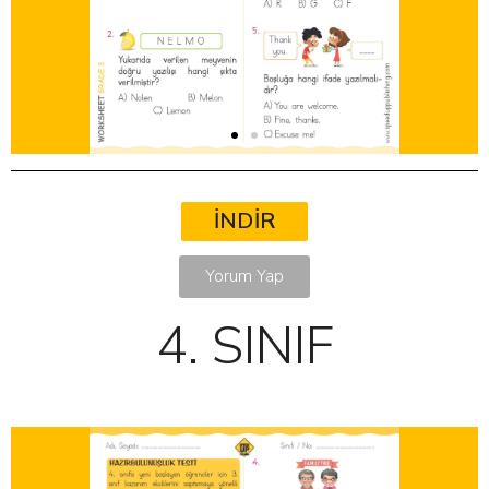
İNDİR
Yorum Yap
4. SINIF